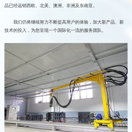
品已经远销西欧、北美、澳洲、非洲及东南亚。
我们仍将继续努力不断提高用户的体验，加大新产品、新
技术的投入，为您呈现一个国际化一流的服务团队。